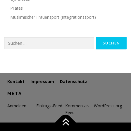
Pilates
Muslimischer Frauensport (Integrationssport)
Suchen
nach:
Kontakt
Impressum
Datenschutz
META
Anmelden
Eintrags-Feed
Kommentar-
WordPress.org
Feed