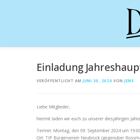
Zum
Inhalt
springen
Einladung Jahreshau
VERÖFFENTLICHT AM
JUNI 30, 2024
VON
JENS
Liebe Mitglieder,
hiermit laden wir euch zu unserer diesjährigen Ja
Termin: Montag, den 09. September 2024 um 19:0
Ort: TIP Bürgerverein Neubrück (gegenüber Rossma