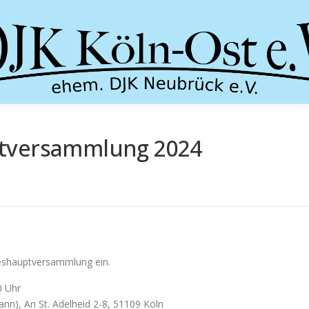
ptversammlung 2024
hreshauptversammlung ein.
0 Uhr
nn), An St. Adelheid 2-8, 51109 Köln