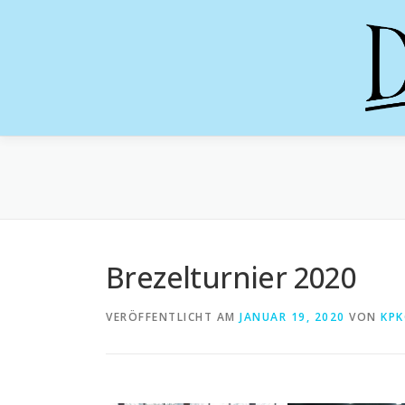
Zum
Inhalt
springen
Brezelturnier 2020
VERÖFFENTLICHT AM
JANUAR 19, 2020
VON
KP